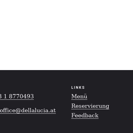
LINKS
3 1 8770493
Menü
Reservierung
office@dellalucia.at
Feedback