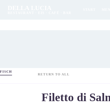
DELLA LUCIA
START
ME
RESTAURANT ∙ EIS ∙ CAFÉ ∙ BAR
FISCH
RETURN TO ALL
Filetto di Sa