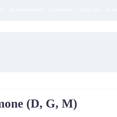
NÜ
RESERVIERUNG
FEEDBACK
ÜBER UNS
BLO
lmone (D, G, M)