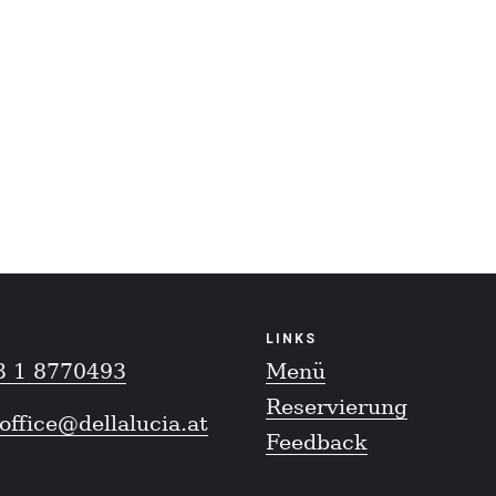
LINKS
3 1 8770493
Menü
Reservierung
office@dellalucia.at
Feedback